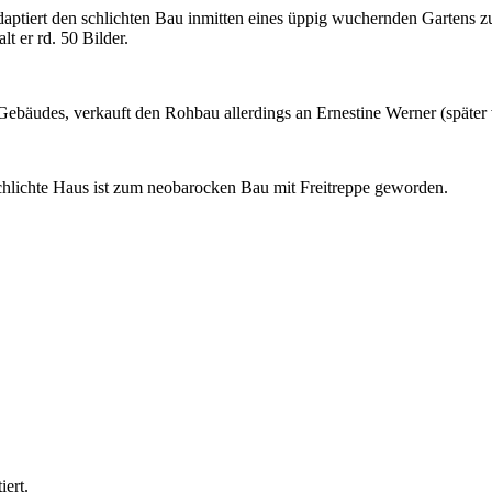
aptiert den schlichten Bau inmitten eines üppig wuchernden Gartens zu
lt er rd. 50 Bilder.
bäudes, verkauft den Rohbau allerdings an Ernestine Werner (später v
chlichte Haus ist zum neobarocken Bau mit Freitreppe geworden.
ert.