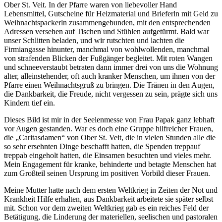
Ober St. Veit. In der Pfarre waren von liebevoller Hand
Lebensmittel, Gutscheine für Heizmaterial und Brieferln mit Geld zu
Weihnachtspackerln zusammengebunden, mit den entsprechenden
Adressen versehen auf Tischen und Stühlen aufgetürmt. Bald war
unser Schlitten beladen, und wir rutschten und lachten die
Firmiangasse hinunter, manchmal von wohlwollenden, manchmal
von strafenden Blicken der Fußgänger begleitet. Mit roten Wangen
und schneeverstaubt betraten dann immer drei von uns die Wohnung
alter, alleinstehender, oft auch kranker Menschen, um ihnen von der
Pfarre einen Weihnachtsgruß zu bringen. Die Tränen in den Augen,
die Dankbarkeit, die Freude, nicht vergessen zu sein, prägte sich uns
Kindern tief ein.
Dieses Bild ist mir in der Seelenmesse von Frau Papak ganz lebhaft
vor Augen gestanden. War es doch eine Gruppe hilfreicher Frauen,
die „Caritasdamen“ von Ober St. Veit, die in vielen Stunden alle die
so sehr ersehnten Dinge beschafft hatten, die Spenden treppauf
treppab eingeholt hatten, die Einsamen besuchten und vieles mehr.
Mein Engagement für kranke, behinderte und betagte Menschen hat
zum Großteil seinen Ursprung im positiven Vorbild dieser Frauen.
Meine Mutter hatte nach dem ersten Weltkrieg in Zeiten der Not und
Krankheit Hilfe erhalten, aus Dankbarkeit arbeitete sie später selbst
mit. Schon vor dem zweiten Weltkrieg gab es ein reiches Feld der
Betätigung, die Linderung der materiellen, seelischen und pastoralen